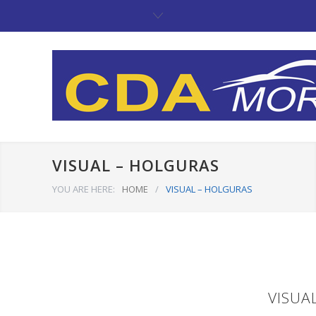
VISUAL – HOLGURAS
YOU ARE HERE:
HOME
/
VISUAL – HOLGURAS
VISUA